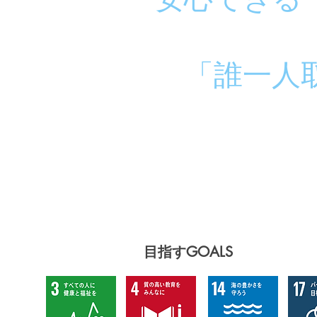
​「誰一
SDGs
​目指すGOALS