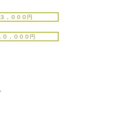
３，０００円
１０，０００円
て
。