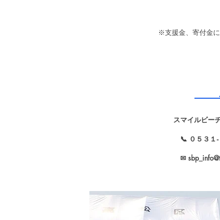
※支援金、寄付金に
ご
スマイルビー
​ 📞 ０５３
✉
sbp_info@t